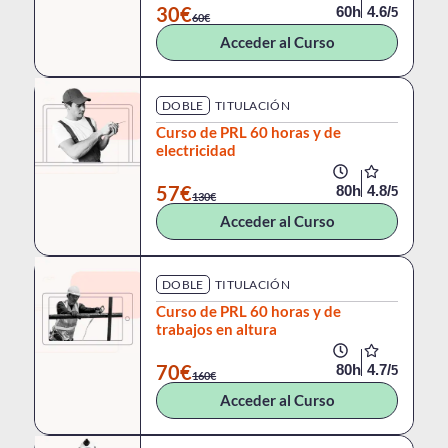
30€
60h
4.6/
5
60€
Acceder al Curso
DOBLE
TITULACIÓN
Curso de PRL 60 horas y de
electricidad
57€
80h
4.8/
5
130€
Acceder al Curso
DOBLE
TITULACIÓN
Curso de PRL 60 horas y de
trabajos en altura
70€
80h
4.7/
5
160€
Acceder al Curso