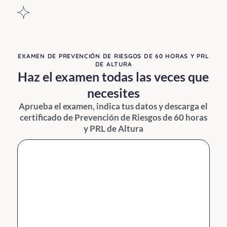
TEMA 1:
Introducción
EXAMEN DE PREVENCIÓN DE RIESGOS DE 60 HORAS Y PRL
En este primer
DE ALTURA
módulo veremos
Haz el examen todas las veces que
las medidas
necesites
preventivas a
tomar para
Aprueba el examen, indica tus datos y descarga el
disminuir los
certificado de Prevención de Riesgos de 60 horas
accidentes
y PRL de Altura
graves y mortales
en los trabajos en
altura.
Click Here