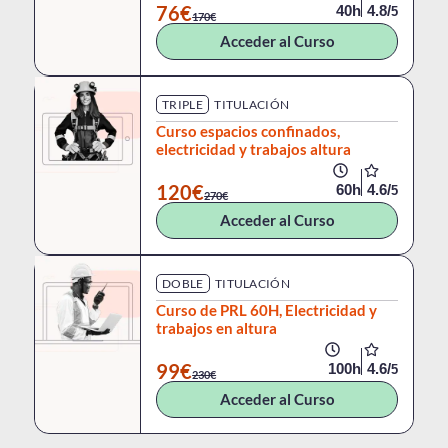
76€
40h
4.8/
5
170€
Acceder al Curso
TRIPLE
TITULACIÓN
Curso espacios confinados,
electricidad y trabajos altura
120€
60h
4.6/
5
270€
Acceder al Curso
DOBLE
TITULACIÓN
Curso de PRL 60H, Electricidad y
trabajos en altura
99€
100h
4.6/
5
230€
Acceder al Curso