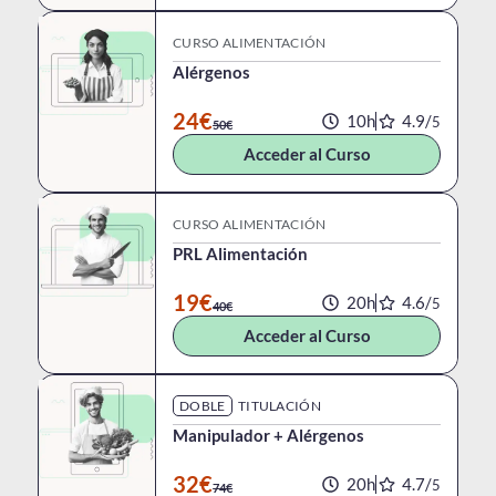
CURSO ALIMENTACIÓN
Alérgenos
24€
10h
4.9/
5
50€
Acceder al Curso
CURSO ALIMENTACIÓN
PRL Alimentación
19€
20h
4.6/
5
40€
Acceder al Curso
DOBLE
TITULACIÓN
Manipulador + Alérgenos
32€
20h
4.7/
5
74€