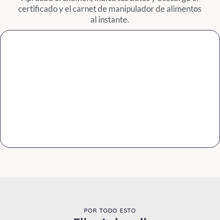
contaminación de
certificado y el carnet de manipulador de alimentos
los alimentos
c
al instante.
según su origen y
las infecciones
bacterianas.
Click Here
POR TODO ESTO