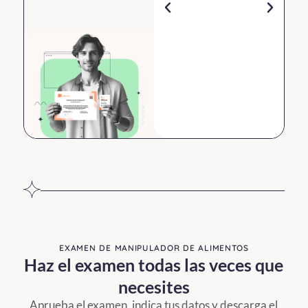
Tema 1:
Infecciones
bacterianas
EXAMEN DE MANIPULADOR DE ALIMENTOS
Haz el examen todas las veces que
En este primer
tema conocerás
necesites
los diferentes
Aprueba el examen, indica tus datos y descarga el