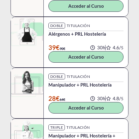
Acceder al Curso
DOBLE
TITULACIÓN
Alérgenos + PRL Hostelería
39€
30h
4.6/
5
90€
Acceder al Curso
DOBLE
TITULACIÓN
Manipulador + PRL Hostelería
28€
30h
4.8/
5
64€
Acceder al Curso
TRIPLE
TITULACIÓN
Manipulador + PRL Hostelería +