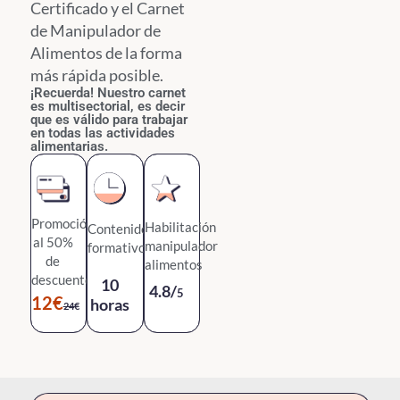
Certificado y el Carnet
de Manipulador de
Alimentos de la forma
más rápida posible.
¡Recuerda! Nuestro carnet
es multisectorial, es decir
que es válido para trabajar
en todas las actividades
alimentarias.
Promoción
Habilitación
Contenido
al 50%
manipulador
formativo
de
alimentos
descuento.
10
4.8/
5
12€
horas
24€