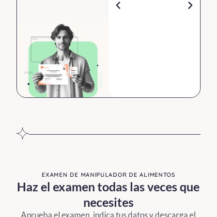
Tema 1:
Infecciones
bacterianas
EXAMEN DE MANIPULADOR DE ALIMENTOS
Haz el examen todas las veces que
En este primer
tema conocerás
necesites
los diferentes
Aprueba el examen, indica tus datos y descarga el