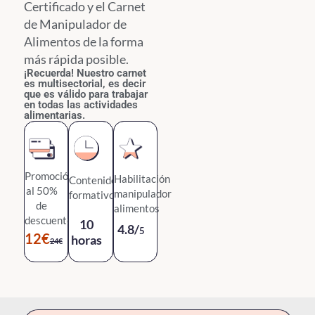
Certificado y el Carnet
de Manipulador de
Alimentos de la forma
más rápida posible.
¡Recuerda! Nuestro carnet
es multisectorial, es decir
que es válido para trabajar
en todas las actividades
alimentarias.
Promoción
Habilitación
Contenido
al 50%
manipulador
formativo
de
alimentos
descuento.
10
4.8/
5
12€
horas
24€