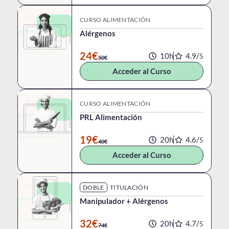
CURSO ALIMENTACIÓN
Alérgenos
24€
10h
4.9/
5
50€
Acceder al Curso
CURSO ALIMENTACIÓN
PRL Alimentación
19€
20h
4.6/
5
40€
Acceder al Curso
DOBLE
TITULACIÓN
Manipulador + Alérgenos
32€
20h
4.7/
5
74€