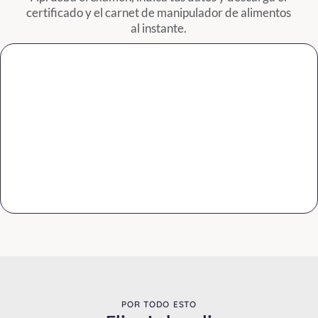
contaminación de
certificado y el carnet de manipulador de alimentos
los alimentos
c
al instante.
según su origen y
las infecciones
bacterianas.
Click Here
POR TODO ESTO