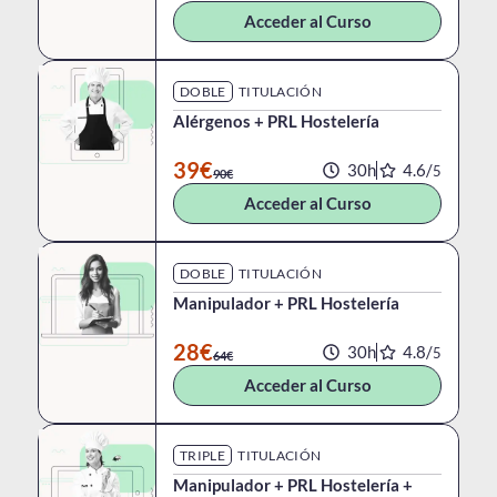
Acceder al Curso
DOBLE
TITULACIÓN
Alérgenos + PRL Hostelería
39€
30h
4.6/
5
90€
Acceder al Curso
DOBLE
TITULACIÓN
Manipulador + PRL Hostelería
28€
30h
4.8/
5
64€
Acceder al Curso
TRIPLE
TITULACIÓN
Manipulador + PRL Hostelería +