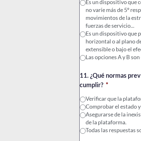
Es un dispositivo que c
no varíe más de 5º resp
movimientos de la estru
fuerzas de servicio...
Es un dispositivo que p
horizontal o al plano d
extensible o bajo el efe
Las opciones A y B son 
11. ¿Qué normas previ
cumplir?
*
Verificar que la plata
Comprobar el estado y 
Asegurarse de la inexi
de la plataforma.
Todas las respuestas s