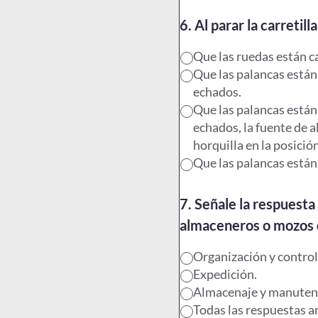
6. Al parar la carreti
Que las ruedas están ca
Que las palancas están
echados.
Que las palancas están
echados, la fuente de a
horquilla en la posició
Que las palancas están
7. Señale la respuesta
almaceneros o mozos 
Organización y control 
Expedición.
Almacenaje y manuten
Todas las respuestas a