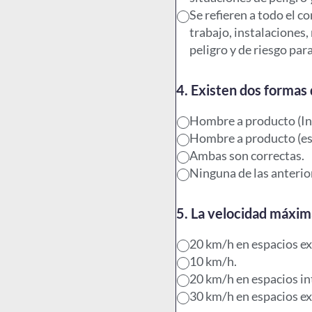
Se refieren a todo el 
trabajo, instalaciones
peligro y de riesgo para
4. Existen dos formas 
Hombre a producto (In 
Hombre a producto (est
Ambas son correctas.
Ninguna de las anterior
5. La velocidad máxima 
20 km/h en espacios ex
10 km/h.
20 km/h en espacios in
30 km/h en espacios ex