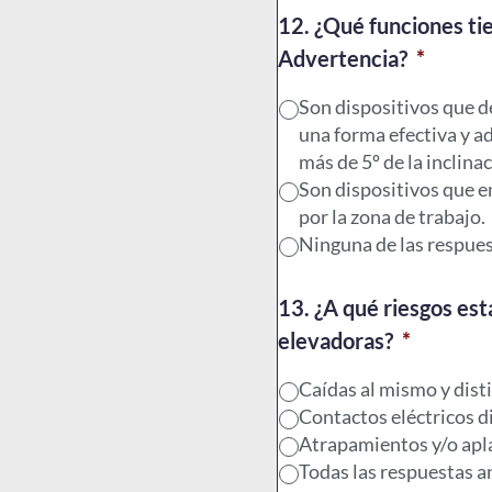
12. ¿Qué funciones ti
Advertencia?
*
Son dispositivos que d
una forma efectiva y ad
más de 5º de la inclina
Son dispositivos que e
por la zona de trabajo.
Ninguna de las respues
13. ¿A qué riesgos es
elevadoras?
*
Caídas al mismo y disti
Contactos eléctricos di
Atrapamientos y/o apl
Todas las respuestas an