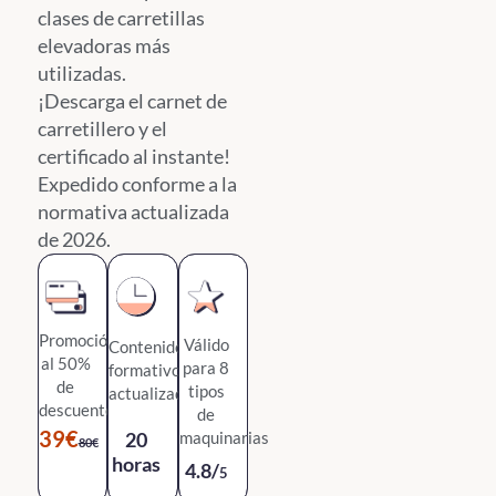
clases de carretillas
elevadoras más
utilizadas.
¡Descarga el carnet de
carretillero y el
certificado al instante!
Expedido conforme a la
normativa actualizada
de 2026.
Promoción
Válido
Contenido
al 50%
para 8
formativo
de
tipos
actualizado
descuento
de
39€
20
maquinarias
80€
horas
4.8/
5