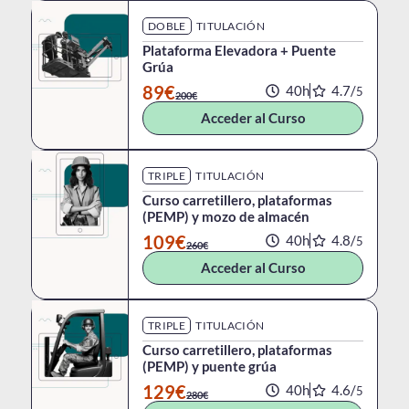
DOBLE
TITULACIÓN
Plataforma Elevadora + Puente
Grúa
89€
40h
4.7/
5
200€
Acceder al Curso
TRIPLE
TITULACIÓN
Curso carretillero, plataformas
(PEMP) y mozo de almacén
109€
40h
4.8/
5
260€
Acceder al Curso
TRIPLE
TITULACIÓN
Curso carretillero, plataformas
(PEMP) y puente grúa
129€
40h
4.6/
5
280€