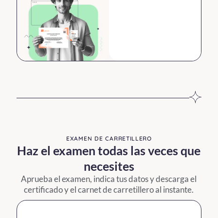
TEMA 1:
Requisitos de
Seguridad y
Salud
EXAMEN DE CARRETILLERO
Haz el examen todas las veces que
En el primer tema,
necesites
aprenderás todo
l
Aprueba el examen, indica tus datos y descarga el
lo relativo a la
certificado y el carnet de carretillero al instante.
seguridad y salud
en el trabajo de
operario